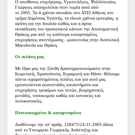
Ο υπεύθυνος επιχείρησης, Υγιεινολόγος, Ψυλλόπουλος
Γεώργιος απασχολείται στον τομέα αυτό από
το
2005.
Τα 4 χρόνια σπουδών στο ΑΤΕΙ Αθήνας στο
τμήμα Δημόσιας Υγιεινής, τα είκοσι χρόνια εμπειρίας, η
αγάπη για την δουλεία καθώς και η
άρτια
εκπαίδευση
του προσωπικού κάνουν την Απολυμαντική
Θράκης μια από τις καλύτερα καταρτισμένες
επιχειρήσεις
απεντόμωσης - μυοκτονίας
στην Ανατολική
Μακεδονία και Θράκη.
Οι πελάτες μας
Με έδρα μας την Ξάνθη δραστηριοποιούμαστε στην
Κομοτηνή, Χρυσούπολη, Κεραμωτή και Θάσο. Θέλουμε
πάντα ευχαριστημένους πελάτες και για αυτό μας
εμπιστεύονται εκατοντάδες καταστήματα και
επιχειρήσεις τροφίμων και ποτών, βιομηχανικές
μονάδες, νοσοκομεία καθώς και κατοικίες και
πολυκατοικίες.
Πιστοποιημένοι & καταρτισμένοι
Διαθέτουμε την υπ' αριθμ. 128475/24-11-2005 άδεια
από το Υπουργείο Γεωργικής
Ανάπτυξης και