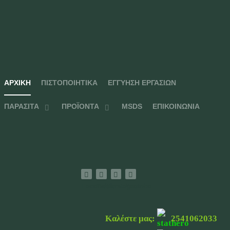
ΑΡΧΙΚΉ
ΠΙΣΤΟΠΟΙΗΤΙΚΆ
ΕΓΓΎΗΣΗ ΕΡΓΑΣΙΏΝ
ΠΑΡΆΣΙΤΑ
ΠΡΟΪΌΝΤΑ
MSDS
ΕΠΙΚΟΙΝΩΝΊΑ
Facebook
Twitter
Instagram
Youtube
Καλέστε μας:
2541062033