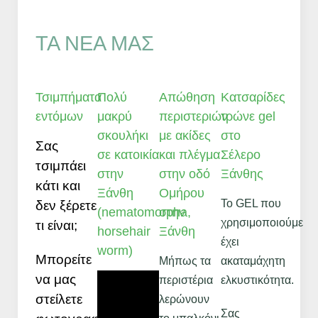
ΤΑ ΝΈΑ ΜΑΣ
Τσιμπήματα
Πολύ
Απώθηση
Κατσαρίδες
εντόμων
μακρύ
περιστεριών
τρώνε gel
σκουλήκι
με ακίδες
στο
Σας
σε κατοικία
και πλέγμα
Σέλερο
τσιμπάει
στην
στην οδό
Ξάνθης
κάτι και
Ξάνθη
Ομήρου
Το GEL που
δεν ξέρετε
(nematomorpha,
στην
χρησιμοποιούμε
τι είναι;
horsehair
Ξάνθη
έχει
worm)
Μπορείτε
Μήπως τα
ακαταμάχητη
να μας
περιστέρια
ελκυστικότητα.
στείλετε
λερώνουν
Σας