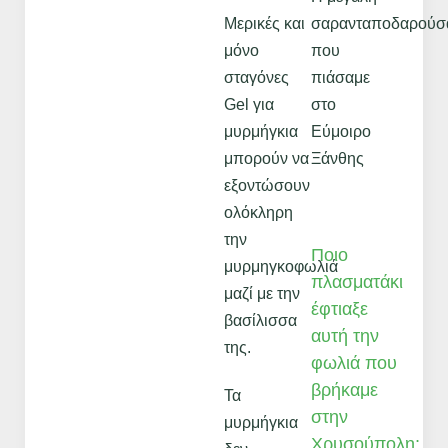
Μερικές και
σαρανταποδαρούσ
μόνο
που
σταγόνες
πιάσαμε
Gel για
στο
μυρμήγκια
Εύμοιρο
μπορούν να
Ξάνθης
εξοντώσουν
ολόκληρη
την
Ποιο
μυρμηγκοφωλιά
πλασματάκι
μαζί με την
έφτιαξε
βασίλισσα
αυτή την
της.
φωλιά που
βρήκαμε
Τα
στην
μυρμήγκια
Χρυσούπολη;