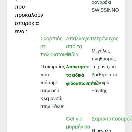
φαναράκι
που
SWISSINNO
προκαλούν
σπυράκια
είναι:
Σκορπιός
Απαλλαγείτε
Τετράνυχος
σε
από τα
Μεγάλος
πολυκατοικία
Φίδια
πληθυσμός
Ο σκορπίος
Τετράνυχου
Αποκτήστε
που
βρέθηκε στο
τα ειδικά
πιάσαμε
Εύμοιρο
φιδοαπωθητικά
στην οδό
Ξάνθης
Κλεμανσώ
στην Ξάνθη.
Gel για
Σαρανταποδαρο
μυρμήγκια
Η μεγάλη