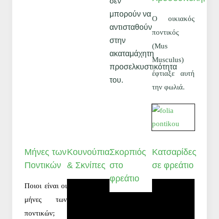
δεν
μπορούν να
Ο οικιακός
αντισταθούν
ποντικός
στην
(Mus
ακαταμάχητη
Musculus)
προσελκυστικότητα
έφτιαξε αυτή
του.
την φωλιά.
Μήνες των
Κουνούπια
Σκορπιός
Κατσαρίδες
Ποντικών
& Σκνίπες
στο
σε φρεάτιο
φρεάτιο
Ποιοι είναι οι
μήνες των
ποντικών;