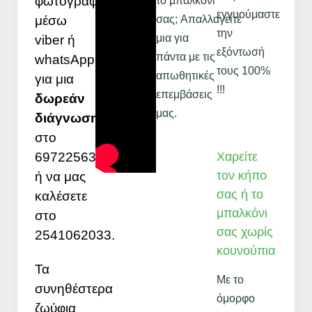
φωτογραφία
το μπαλκόνι
εγγυούμαστε
σας; Απαλλαγείτε
μέσω
την
μια για
viber ή
εξόντωσή
πάντα με τις
whatsApp
τους 100%
απωθητικές
για μια
!!!
επεμβάσεις
δωρεάν
μας.
διάγνωση
στο
Χαρείτε
6972256379
τον κήπο
ή να μας
σας ή το
καλέσετε
μπαλκόνι
στο
σας χωρίς
2541062033.
κουνούπια
Τα
Με το
συνηθέστερα
όμορφο
ζωύφια