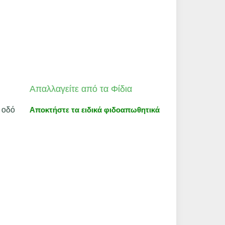
Απαλλαγείτε από τα Φίδια
Τετράνυχος
 οδό
Μεγάλος πληθυ
Αποκτήστε τα ειδικά φιδοαπωθητικά
βρέθηκε στο Εύ