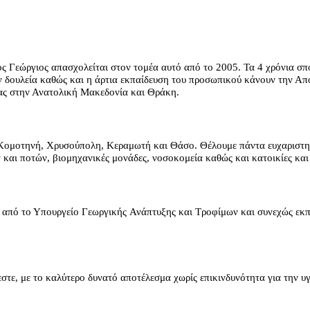
ος Γεώργιος απασχολείται στον τομέα αυτό από το
2005.
Τα 4 χρόνια σ
ην δουλεία καθώς και η
άρτια εκπαίδευση
του προσωπικού κάνουν την Απο
ας
στην Ανατολική Μακεδονία και Θράκη.
Κομοτηνή, Χρυσούπολη, Κεραμωτή και Θάσο. Θέλουμε πάντα ευχαριστημέ
 και ποτών, βιομηχανικές μονάδες, νοσοκομεία καθώς και κατοικίες και
α από το Υπουργείο Γεωργικής
Ανάπτυξης και Τροφίμων
και συνεχώς εκ
στε, με το
καλύτερο δυνατό αποτέλεσμα χωρίς επικινδυνότητα
για την υ