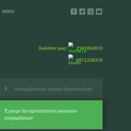
MSDS
Facebook
Twitter
Instagram
Youtube
Καλέστε μας:
2541062033
6972256379
Aναλαμβάνουμε μεγάλα δημόσια έργα
Έχουμε την εμπιστοσύνη γνωστών
επιχειρήσεων