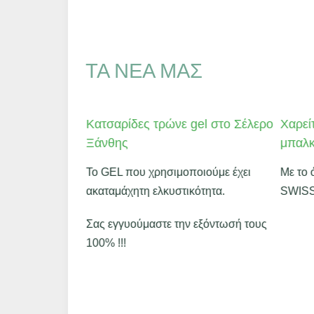
ΤΑ ΝΈΑ ΜΑΣ
ών με ακίδες
Κατσαρίδες τρώνε gel στο Σέλερο
Χαρεί
δό Ομήρου
Ξάνθης
μπαλκ
Το GEL που χρησιμοποιούμε έχει
Με το 
 λερώνουν το
ακαταμάχητη ελκυστικότητα.
SWIS
είτε μια για
Σας εγγυούμαστε την εξόντωσή τους
κές επεμβάσεις
100% !!!