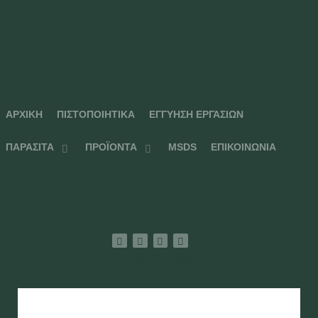
ΑΡΧΙΚΉ
ΠΙΣΤΟΠΟΙΗΤΙΚΆ
ΕΓΓΎΗΣΗ ΕΡΓΑΣΙΏΝ
ΠΑΡΆΣΙΤΑ
ΠΡΟΪΌΝΤΑ
MSDS
ΕΠΙΚΟΙΝΩΝΊΑ
Facebook
Twitter
Instagram
Youtube